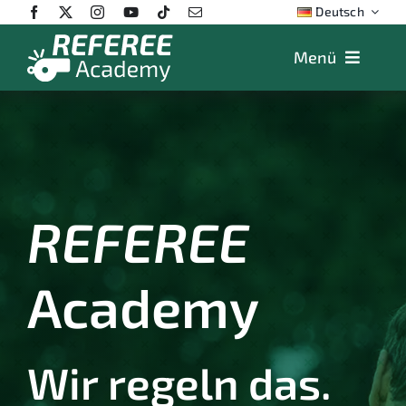
Skip
Deutsch
to
content
Menü
Features
Preise
App
Ausbildung
REFEREE
FAQ
Academy
Shop
Wir regeln das.