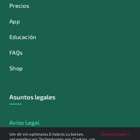
Precios
App
Educación
FAQs
Shop
Asuntos legales
Aviso Legal
Um dir ein optimales Erlebnis zu bieten,
Einstellungen
Política de privacidad
verwenden wir Technologien wie Cookies, um