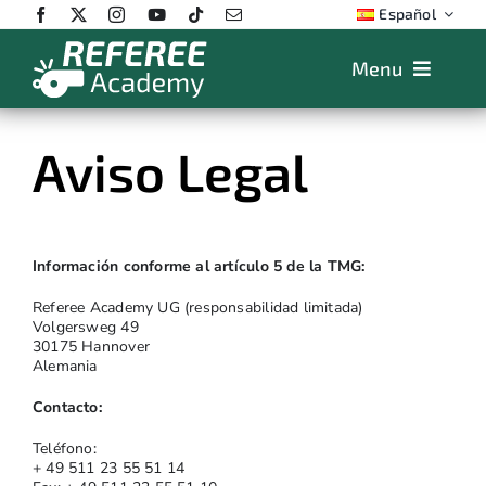
Skip
Español
to
content
Menu
Características
Aviso Legal
Precios
App
Educación
Información conforme al artículo 5 de la TMG:
FAQs
Referee Academy UG (responsabilidad limitada)
Volgersweg 49
30175 Hannover
Shop
Alemania
Contacto:
Teléfono:
+ 49 511 23 55 51 14