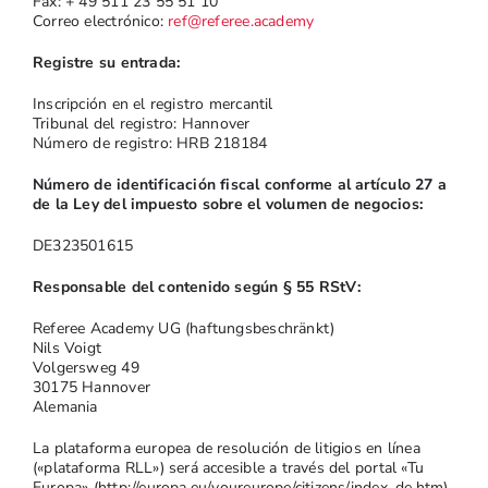
Fax: + 49 511 23 55 51 10
Correo electrónico:
ref@referee.academy
Registre su entrada:
Inscripción en el registro mercantil
Tribunal del registro: Hannover
Número de registro: HRB 218184
Número de identificación fiscal conforme al artículo 27 a
de la Ley del impuesto sobre el volumen de negocios:
DE323501615
Responsable del contenido según § 55 RStV:
Referee Academy UG (haftungsbeschränkt)
Nils Voigt
Volgersweg 49
30175 Hannover
Alemania
La plataforma europea de resolución de litigios en línea
(«plataforma RLL») será accesible a través del portal «Tu
Europa» (http://europa.eu/youreurope/citizens/index_de.htm)