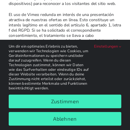
dispositivos) para reconocer a los visitantes del sitio web.
El uso de Vimeo redunda en interés de una presentación
atractiva de nuestras ofertas en línea. Esto constituye un
interés legítimo en el sentido del artículo 6, apartado 1, letra
f del RGPD. Si se ha solicitado el correspondiente
consentimiento, el tratamiento se lleva a cabo
exclusivamente sobre la base del art. 6, apdo. 1, letra a del
RGPD y del art. 25, apdo. 1 de la TDDDG, en la medida en
Um dir ein optimales Erlebnis zu bieten,
Einstellungen
que el consentimiento incluya el almacenamiento de cookies
verwenden wir Technologien wie Cookies, um
Geräteinformationen zu speichern und/oder
o el acceso a información en el dispositivo terminal del
darauf zuzugreifen. Wenn du diesen
usuario (por ejemplo, huella digital del dispositivo) en el
Technologien zustimmst, können wir Daten
sentido de la TDDDG. El consentimiento puede revocarse en
wie das Surfverhalten oder eindeutige IDs auf
cualquier momento.
dieser Website verarbeiten. Wenn du deine
Zustimmung nicht erteilst oder zurückziehst,
La transferencia de datos a EE.UU. se basa en las cláusulas
können bestimmte Merkmale und Funktionen
contractuales tipo de la Comisión Europea y, según Vimeo,
beeinträchtigt werden.
en «intereses comerciales legítimos». Puede encontrar más
detalles aquí:
https:
//vimeo.com/privacy.
Zustimmen
Encontrará más información sobre el tratamiento de los
datos de los usuarios en la política de privacidad de Vimeo
Ablehnen
en:
https:
//vimeo.com/privacy.