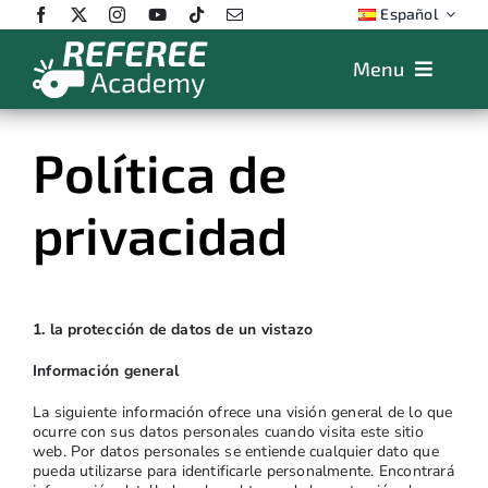
Skip
Español
to
content
Menu
Características
Política de
Precios
privacidad
App
Educación
FAQs
1. la protección de datos de un vistazo
Shop
Información general
La siguiente información ofrece una visión general de lo que
ocurre con sus datos personales cuando visita este sitio
web. Por datos personales se entiende cualquier dato que
pueda utilizarse para identificarle personalmente. Encontrará