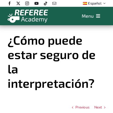
Skip
Español
to
content
Menu
Características
¿Cómo puede
Precios
estar seguro de
App
Educación
la
FAQs
interpretación?
Shop
Previous
Next