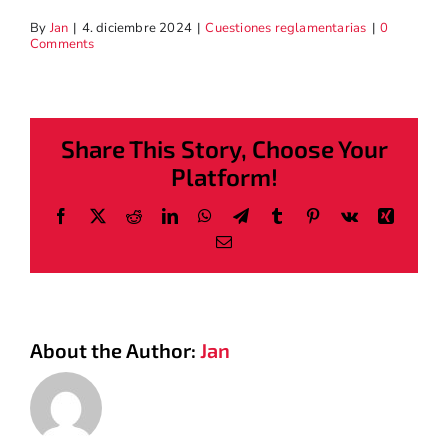
By
Jan
|
4. diciembre 2024
|
Cuestiones reglamentarias
|
0
Comments
Share This Story, Choose Your
Platform!
Facebook
X
Reddit
LinkedIn
WhatsApp
Telegram
Tumblr
Pinterest
Vk
Xing
Email
About the Author:
Jan